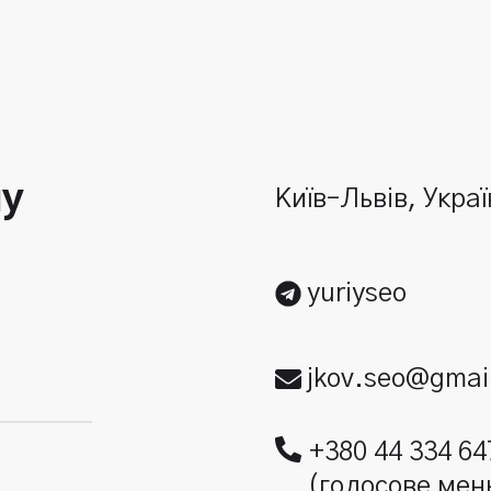
шу
Київ–Львів, Укра
yuriyseo
jkov.seo@gmai
+380 44 334 64
(голосове мен