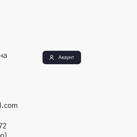
їна
Акаунт
l.com
72
ю)