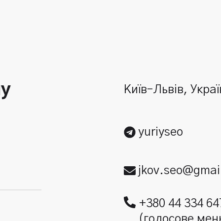
шу
Київ–Львів, Укра
yuriyseo
jkov.seo@gmai
+380 44 334 64
(голосове мен