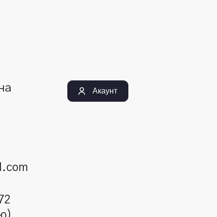
їна
Акаунт
l.com
72
ю)